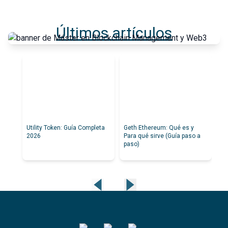
Últimos artículos
Utility Token: Guía Completa
Geth Ethereum: Qué es y
Cl
2026
Para qué sirve (Guía paso a
es
paso)