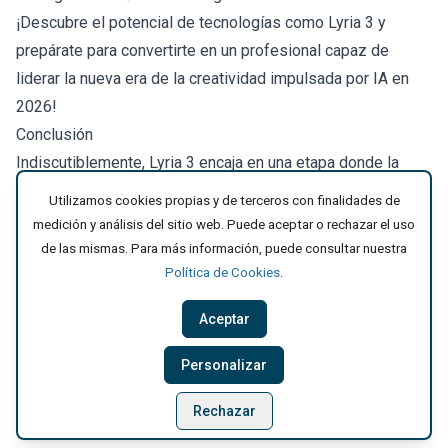
¡Descubre el potencial de tecnologías como Lyria 3 y
prepárate para convertirte en un profesional capaz de
liderar la nueva era de la creatividad impulsada por IA en
2026!
Conclusión
Indiscutiblemente, Lyria 3 encaja en una etapa donde la
creación musical deja de depender exclusivamente de la
Utilizamos cookies propias y de terceros con finalidades de
ejecución técnica y empieza a apoyarse en la intención. No
medición y análisis del sitio web.
Puede aceptar o rechazar el uso
sustituye el criterio creativo, pero sí cambia la forma en la
de las mismas.
Para más información, puede consultar nuestra
que se materializan las ideas, reduciendo la distancia entre
Política de Cookies
.
lo que se imagina y lo que se puede escuchar. En ese
Aceptar
punto, la herramienta no solo genera música: abre una
nueva forma de explorarla, probarla y reinterpretarla. El
Personalizar
resto ya depende de cómo se use esa posibilidad.
Rechazar