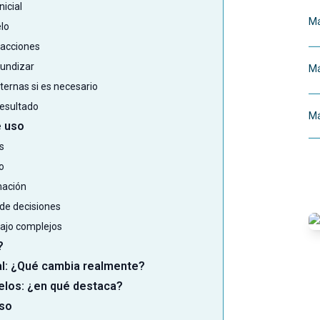
nicial
Má
elo
eracciones
fundizar
Má
ternas si es necesario
resultado
Má
e uso
s
o
mación
 de decisiones
bajo complejos
?
mal: ¿Qué cambia realmente?
delos: ¿en qué destaca?
uso