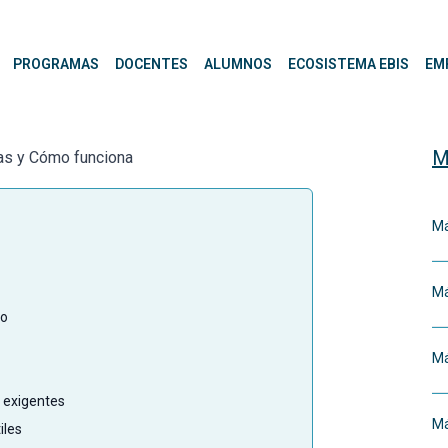
PROGRAMAS
DOCENTES
ALUMNOS
ECOSISTEMA EBIS
EM
M
cas y Cómo funciona
Má
Má
to
Má
 exigentes
Má
iles