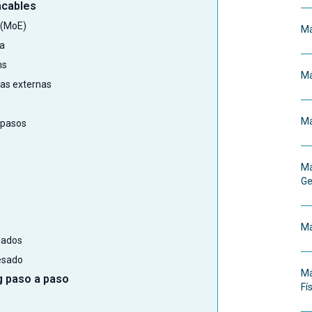
acables
 (MoE)
Má
a
ns
Má
tas externas
Má
 pasos
Má
Ge
Má
nados
cesado
Má
ng paso a paso
Fí